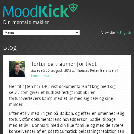
Din mentale makker
View site in
English
Blog
Tortur og traumer for livet
Skrevet:
30. august, 2012
af
Thomas Peter Berntsen
1
kommentar
Her til aften har DR2 vist dokumentaren “I krig med sig
selv”, som giver et hudløst ærligt indblik i en
torturoverlevers kamp med et liv med sig selv og sine
minder.
Efter et liv med krigen på Balkan, og efter en umenneskelig
tortur, står dokumentarens hovedperson, Sadie, tilbage
med et liv i Danmark med sin lille familie og med de svære
konsekvenser af en posttraumatisk belastningsreaktion (en