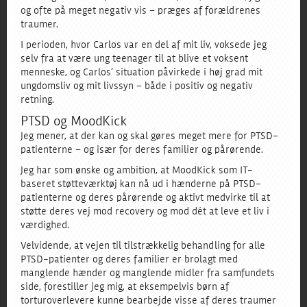
og ofte på meget negativ vis – præges af forældrenes
traumer.
I perioden, hvor Carlos var en del af mit liv, voksede jeg
selv fra at være ung teenager til at blive et voksent
menneske, og Carlos’ situation påvirkede i høj grad mit
ungdomsliv og mit livssyn – både i positiv og negativ
retning.
PTSD og MoodKick
Jeg mener, at der kan og skal gøres meget mere for PTSD-
patienterne – og især for deres familier og pårørende.
Jeg har som ønske og ambition, at MoodKick som IT-
baseret støtteværktøj kan nå ud i hænderne på PTSD-
patienterne og deres pårørende og aktivt medvirke til at
støtte deres vej mod recovery og mod dét at leve et liv i
værdighed.
Velvidende, at vejen til tilstrækkelig behandling for alle
PTSD-patienter og deres familier er brolagt med
manglende hænder og manglende midler fra samfundets
side, forestiller jeg mig, at eksempelvis børn af
torturoverlevere kunne bearbejde visse af deres traumer