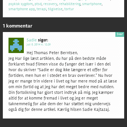
psykisk sygdom
,
ptsd
,
recovery
,
rehabilitering
,
smartphone
,
smartphone app
,
terapi
,
tilgivelse
,
tortur
1 kommentar
Svar
Sadie
siger:
juli 8, 2014 kl. 12:29
Hej Thomas Peter Berntsen,
Jeg Har lige læst artiklen, du har på den bedste måde
forklaret hvad filmen visse du fanger det især i den del
hvor du skriver “Sadie er dog ikke længere et offer for
fortiden, men hun er i stedet en brav overlever.” Nu hvor
jeg er mange trin videre i livet og har mere mod på at læse
om min fortid og at jeg har det meget bedre med nutiden.
Din fortolkning har gjort stort indtryk på mig. Jeg kæmper
altid for at komme fremad i livet og jeg er meget
taknemmelig for alle dem der har støttet mig undervejs
også dig for denne artikel. Kærlig hilsen Sadie Kajtazaj.