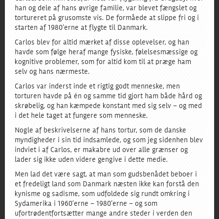
han og dele af hans øvrige familie, var blevet fængslet og
tortureret på grusomste vis. De formåede at slippe fri og i
starten af 1980’erne at flygte til Danmark.
Carlos blev for altid mærket af disse oplevelser, og han
havde som følge heraf mange fysiske, følelsesmæssige og
kognitive problemer, som for altid kom til at præge ham
selv og hans nærmeste.
Carlos var inderst inde et rigtig godt menneske, men
torturen havde på én og samme tid gjort ham både hård og
skrøbelig, og han kæmpede konstant med sig selv – og med
i det hele taget at fungere som menneske.
Nogle af beskrivelserne af hans tortur, som de danske
myndigheder i sin tid indsamlede, og som jeg sidenhen blev
indviet i af Carlos, er makabre ud over alle grænser og
lader sig ikke uden videre gengive i dette medie.
Men lad det være sagt, at man som gudsbenådet beboer i
et fredeligt land som Danmark næsten ikke kan forstå den
kynisme og sadisme, som udfoldede sig rundt omkring i
Sydamerika i 1960’erne – 1980’erne – og som
ufortrødent fortsætter mange andre steder i verden den