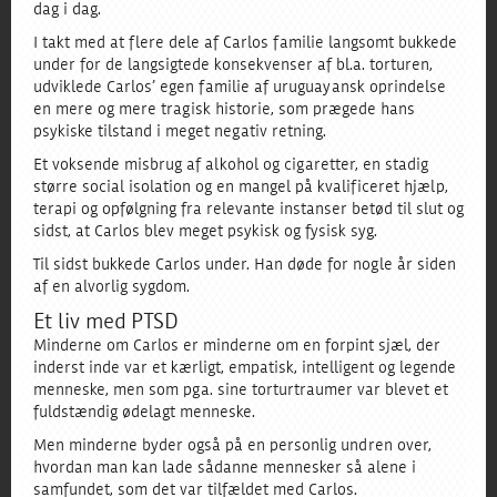
dag i dag.
I takt med at flere dele af Carlos familie langsomt bukkede
under for de langsigtede konsekvenser af bl.a. torturen,
udviklede Carlos’ egen familie af uruguayansk oprindelse
en mere og mere tragisk historie, som prægede hans
psykiske tilstand i meget negativ retning.
Et voksende misbrug af alkohol og cigaretter, en stadig
større social isolation og en mangel på kvalificeret hjælp,
terapi og opfølgning fra relevante instanser betød til slut og
sidst, at Carlos blev meget psykisk og fysisk syg.
Til sidst bukkede Carlos under. Han døde for nogle år siden
af en alvorlig sygdom.
Et liv med PTSD
Minderne om Carlos er minderne om en forpint sjæl, der
inderst inde var et kærligt, empatisk, intelligent og legende
menneske, men som pga. sine torturtraumer var blevet et
fuldstændig ødelagt menneske.
Men minderne byder også på en personlig undren over,
hvordan man kan lade sådanne mennesker så alene i
samfundet, som det var tilfældet med Carlos.