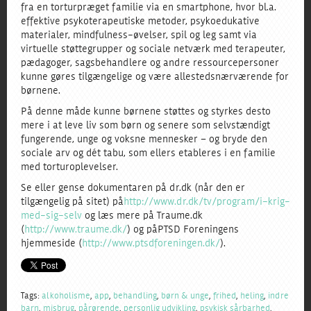
fra en torturpræget familie via en smartphone, hvor bl.a.
effektive psykoterapeutiske metoder, psykoedukative
materialer, mindfulness-øvelser, spil og leg samt via
virtuelle støttegrupper og sociale netværk med terapeuter,
pædagoger, sagsbehandlere og andre ressourcepersoner
kunne gøres tilgængelige og være allestedsnærværende for
børnene.
På denne måde kunne børnene støttes og styrkes desto
mere i at leve liv som børn og senere som selvstændigt
fungerende, unge og voksne mennesker – og bryde den
sociale arv og dét tabu, som ellers etableres i en familie
med torturoplevelser.
Se eller gense dokumentaren på dr.dk (når den er
tilgængelig på sitet) på
http://www.dr.dk/tv/program/i-krig-
med-sig-selv
og læs mere på Traume.dk
(
http://www.traume.dk/
) og på PTSD Foreningens
hjemmeside (
http://www.ptsdforeningen.dk/
).
Tags:
alkoholisme
,
app
,
behandling
,
børn & unge
,
frihed
,
heling
,
indre
barn
,
misbrug
,
pårørende
,
personlig udvikling
,
psykisk sårbarhed
,