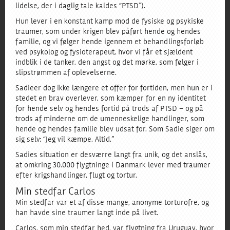
lidelse, der i daglig tale kaldes “PTSD”).
Hun lever i en konstant kamp mod de fysiske og psykiske
traumer, som under krigen blev påført hende og hendes
familie, og vi følger hende igennem et behandlingsforløb
ved psykolog og fysioterapeut, hvor vi får et sjældent
indblik i de tanker, den angst og det mørke, som følger i
slipstrømmen af oplevelserne.
Sadie er dog ikke længere et offer for fortiden, men hun er i
stedet en brav overlever, som kæmper for en ny identitet
for hende selv og hendes fortid på trods af PTSD – og på
trods af minderne om de umenneskelige handlinger, som
hende og hendes familie blev udsat for. Som Sadie siger om
sig selv: “Jeg vil kæmpe. Altid.”
Sadies situation er desværre langt fra unik, og det anslås,
at omkring 30.000 flygtninge i Danmark lever med traumer
efter krigshandlinger, flugt og tortur.
Min stedfar Carlos
Min stedfar var et af disse mange, anonyme torturofre, og
han havde sine traumer langt inde på livet.
Carlos, som min stedfar hed, var flygtning fra Uruguay, hvor