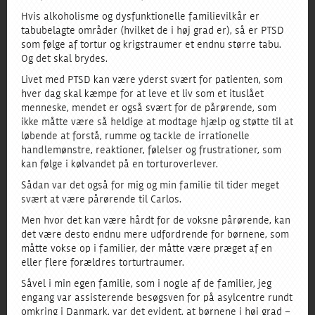
Hvis alkoholisme og dysfunktionelle familievilkår er
tabubelagte områder (hvilket de i høj grad er), så er PTSD
som følge af tortur og krigstraumer et endnu større tabu.
Og det skal brydes.
Livet med PTSD kan være yderst svært for patienten, som
hver dag skal kæmpe for at leve et liv som et ituslået
menneske, men det er også svært for de pårørende, som
ikke måtte være så heldige at modtage hjælp og støtte til at
løbende at forstå, rumme og tackle de irrationelle
handlemønstre, reaktioner, følelser og frustrationer, som
kan følge i kølvandet på en torturoverlever.
Sådan var det også for mig og min familie til tider meget
svært at være pårørende til Carlos.
Men hvor det kan være hårdt for de voksne pårørende, kan
det være desto endnu mere udfordrende for børnene, som
måtte vokse op i familier, der måtte være præget af en
eller flere forældres torturtraumer.
Såvel i min egen familie, som i nogle af de familier, jeg
engang var assisterende besøgsven for på asylcentre rundt
omkring i Danmark, var det evident, at børnene i høj grad –