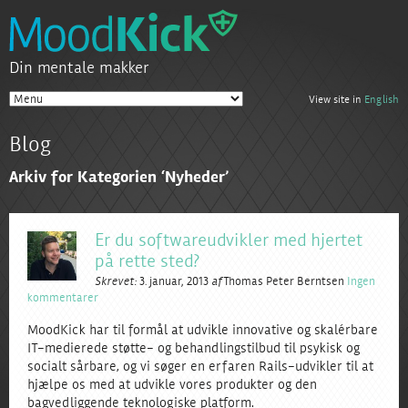
Din mentale makker
View site in
English
Blog
Arkiv for Kategorien ‘Nyheder’
Er du softwareudvikler med hjertet
på rette sted?
Skrevet:
3. januar, 2013
af
Thomas Peter Berntsen
Ingen
kommentarer
MoodKick har til formål at udvikle innovative og skalérbare
IT-medierede støtte- og behandlingstilbud til psykisk og
socialt sårbare, og vi søger en erfaren Rails-udvikler til at
hjælpe os med at udvikle vores produkter og den
bagvedliggende teknologiske platform.