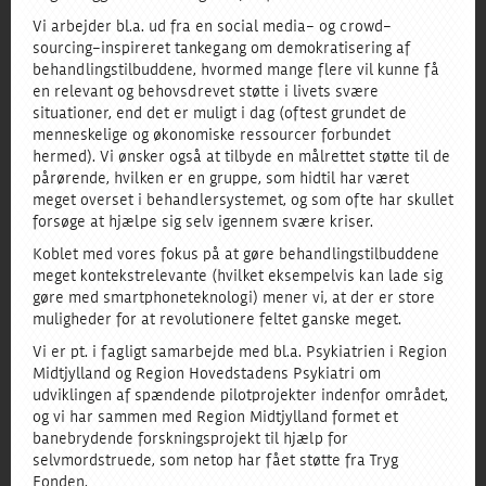
Vi arbejder bl.a. ud fra en social media- og crowd-
sourcing-inspireret tankegang om demokratisering af
behandlingstilbuddene, hvormed mange flere vil kunne få
en relevant og behovsdrevet støtte i livets svære
situationer, end det er muligt i dag (oftest grundet de
menneskelige og økonomiske ressourcer forbundet
hermed). Vi ønsker også at tilbyde en målrettet støtte til de
pårørende, hvilken er en gruppe, som hidtil har været
meget overset i behandlersystemet, og som ofte har skullet
forsøge at hjælpe sig selv igennem svære kriser.
Koblet med vores fokus på at gøre behandlingstilbuddene
meget kontekstrelevante (hvilket eksempelvis kan lade sig
gøre med smartphoneteknologi) mener vi, at der er store
muligheder for at revolutionere feltet ganske meget.
Vi er pt. i fagligt samarbejde med bl.a. Psykiatrien i Region
Midtjylland og Region Hovedstadens Psykiatri om
udviklingen af spændende pilotprojekter indenfor området,
og vi har sammen med Region Midtjylland formet et
banebrydende forskningsprojekt til hjælp for
selvmordstruede, som netop har fået støtte fra Tryg
Fonden.