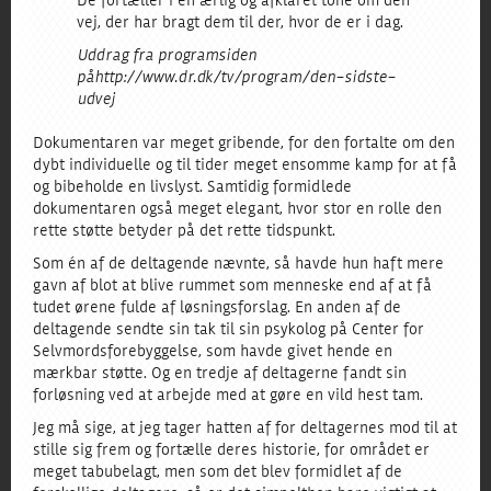
De fortæller i en ærlig og afklaret tone om den
vej, der har bragt dem til der, hvor de er i dag.
Uddrag fra programsiden
på http://www.dr.dk/tv/program/den-sidste-
udvej
Dokumentaren var meget gribende, for den fortalte om den
dybt individuelle og til tider meget ensomme kamp for at få
og bibeholde en livslyst. Samtidig formidlede
dokumentaren også meget elegant, hvor stor en rolle den
rette støtte betyder på det rette tidspunkt.
Som én af de deltagende nævnte, så havde hun haft mere
gavn af blot at blive rummet som menneske end af at få
tudet ørene fulde af løsningsforslag. En anden af de
deltagende sendte sin tak til sin psykolog på Center for
Selvmordsforebyggelse, som havde givet hende en
mærkbar støtte. Og en tredje af deltagerne fandt sin
forløsning ved at arbejde med at gøre en vild hest tam.
Jeg må sige, at jeg tager hatten af for deltagernes mod til at
stille sig frem og fortælle deres historie, for området er
meget tabubelagt, men som det blev formidlet af de