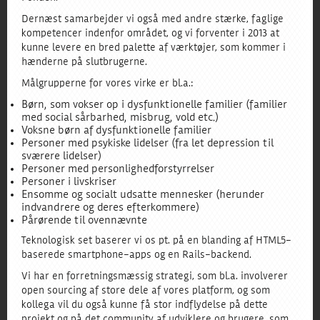
Dernæst samarbejder vi også med andre stærke, faglige
kompetencer indenfor området, og vi forventer i 2013 at
kunne levere en bred palette af værktøjer, som kommer i
hænderne på slutbrugerne.
Målgrupperne for vores virke er bl.a.:
Børn, som vokser op i dysfunktionelle familier (familier
med social sårbarhed, misbrug, vold etc.)
Voksne børn af dysfunktionelle familier
Personer med psykiske lidelser (fra let depression til
sværere lidelser)
Personer med personlighedforstyrrelser
Personer i livskriser
Ensomme og socialt udsatte mennesker (herunder
indvandrere og deres efterkommere)
Pårørende til ovennævnte
Teknologisk set baserer vi os pt. på en blanding af HTML5-
baserede smartphone-apps og en Rails-backend.
Vi har en forretningsmæssig strategi, som bl.a. involverer
open sourcing af store dele af vores platform, og som
kollega vil du også kunne få stor indflydelse på dette
projekt og på det community af udviklere og brugere, som