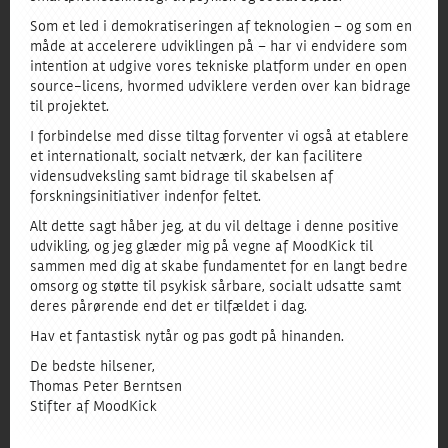
Som et led i demokratiseringen af teknologien – og som en
måde at accelerere udviklingen på – har vi endvidere som
intention at udgive vores tekniske platform under en open
source-licens, hvormed udviklere verden over kan bidrage
til projektet.
I forbindelse med disse tiltag forventer vi også at etablere
et internationalt, socialt netværk, der kan facilitere
vidensudveksling samt bidrage til skabelsen af
forskningsinitiativer indenfor feltet.
Alt dette sagt håber jeg, at du vil deltage i denne positive
udvikling, og jeg glæder mig på vegne af MoodKick til
sammen med dig at skabe fundamentet for en langt bedre
omsorg og støtte til psykisk sårbare, socialt udsatte samt
deres pårørende end det er tilfældet i dag.
Hav et fantastisk nytår og pas godt på hinanden.
De bedste hilsener,
Thomas Peter Berntsen
Stifter af MoodKick