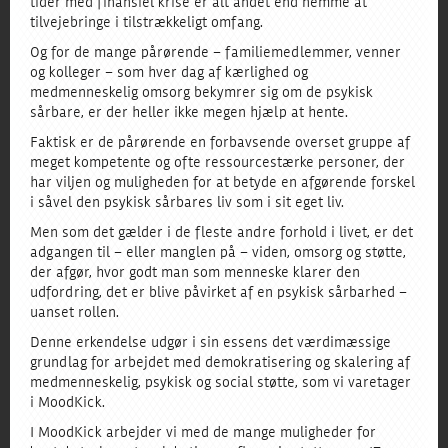
tider med finansiel krise er alt andet end nemme at
tilvejebringe i tilstrækkeligt omfang.
Og for de mange pårørende – familiemedlemmer, venner
og kolleger – som hver dag af kærlighed og
medmenneskelig omsorg bekymrer sig om de psykisk
sårbare, er der heller ikke megen hjælp at hente.
Faktisk er de pårørende en forbavsende overset gruppe af
meget kompetente og ofte ressourcestærke personer, der
har viljen og muligheden for at betyde en afgørende forskel
i såvel den psykisk sårbares liv som i sit eget liv.
Men som det gælder i de fleste andre forhold i livet, er det
adgangen til – eller manglen på – viden, omsorg og støtte,
der afgør, hvor godt man som menneske klarer den
udfordring, det er blive påvirket af en psykisk sårbarhed –
uanset rollen.
Denne erkendelse udgør i sin essens det værdimæssige
grundlag for arbejdet med demokratisering og skalering af
medmenneskelig, psykisk og social støtte, som vi varetager
i MoodKick.
I MoodKick arbejder vi med de mange muligheder for