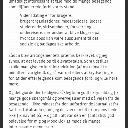
umådeligt interessant at tale med de mange besøgende,
som diffunderede forbi vores stand.
Vidensdating er for brugere,
brugerorganisationer, medarbejdere, ledere,
studerende, virksomheder, forskere og
undervisere, der ønsker at blive klogere på,
hvordan apps kan være supplement til det
sociale og pædagogiske arbejde.
Sådan blev arrangementets præmis beskrevet, og jeg
synes, at det levede op til elevatortalen. Som udstiller
skulle man give en kort introduktion (af maksimalt tre
minutters varighed), og så var det ellers at krydse fingre
for, at der efterfølgende kom besøgende forbi og ville høre
mere.
Og det gjorde der heldigvis. 🙂 Jeg kom godt i krydsild og fik
mange gode spørgsmål og overvejelser med på vejen fra de
besøgende – ikke mindst fra den udfordrende journalist fra
Aarhus Lokalradio (som jeg desværre midt i kampens hede
ikke fik navnet på) – og alt i alt var den en fantastisk god
oplevelse for mig og MoodKick at møde så mange
interessante mennesker.