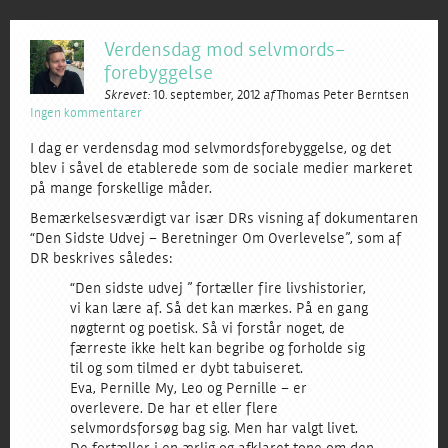
Verdensdag mod selvmords­
forebyggelse
Skrevet:
10. september, 2012
af
Thomas Peter Berntsen
Ingen kommentarer
I dag er verdensdag mod selvmordsforebyggelse, og det
blev i såvel de etablerede som de sociale medier markeret
på mange forskellige måder.
Bemærkelsesværdigt var især DRs visning af dokumentaren
“Den Sidste Udvej – Beretninger Om Overlevelse”, som af
DR beskrives således:
“Den sidste udvej ” fortæller fire livshistorier,
vi kan lære af. Så det kan mærkes. På en gang
nøgternt og poetisk. Så vi forstår noget, de
færreste ikke helt kan begribe og forholde sig
til og som tilmed er dybt tabuiseret.
Eva, Pernille My, Leo og Pernille – er
overlevere. De har et eller flere
selvmordsforsøg bag sig. Men har valgt livet.