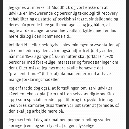
Jeg synes at mærke, at MoodKick og vort ønske om at
udvikle en involverende og personlig teknologi til recovery,
rehabilitering og støtte af psykisk sårbare, sindslidende og
deres pårørende blev godt modtaget – og jeg håber, at
nogle af de mange forsvundne visitkort byttes med endnu
mere dialog i den kommende tid…
Imidlertid – eller heldigvis – blev min egen præsentation af
virksomheden og dens virke også udfordret (det gør den,
når man 15-20 gange på 60 minutter skal forklare 15-20
personer med forskellige interesser og forudsætninger om
den). Eller måske jeg nærmere skulle benævne det
“præsentation
er
” (i flertal), da man ender med at have
mange forklaringsmodeller.
Jeg erfarede dog også, at fortællingen om, at vi udvikler
såvel en teknisk platform (inkl. en selvstændig MoodKick-
app) som specialiserede apps til brug i fx psykiatrien og
ved vores samarbejdspartnere var lidt svær at formidle, så
den skal jeg arbejde mere på.
Jeg mærkede i dag adrenalinen pumpe rundt og sveden
springe frem, og set i lyset af dagens lykkelige