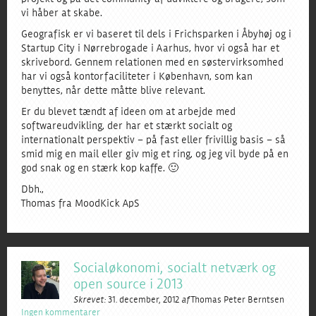
vi håber at skabe.
Geografisk er vi baseret til dels i Frichsparken i Åbyhøj og i
Startup City i Nørrebrogade i Aarhus, hvor vi også har et
skrivebord. Gennem relationen med en søstervirksomhed
har vi også kontorfaciliteter i København, som kan
benyttes, når dette måtte blive relevant.
Er du blevet tændt af ideen om at arbejde med
softwareudvikling, der har et stærkt socialt og
internationalt perspektiv – på fast eller frivillig basis – så
smid mig en mail eller giv mig et ring, og jeg vil byde på en
god snak og en stærk kop kaffe. 🙂
Dbh.,
Thomas fra MoodKick ApS
Socialøkonomi, socialt netværk og
open source i 2013
Skrevet:
31. december, 2012
af
Thomas Peter Berntsen
Ingen kommentarer