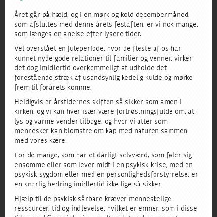
Året går på hæld, og i en mørk og kold decembermåned,
som afsluttes med denne årets festaften, er vi nok mange,
som længes en anelse efter lysere tider.
Vel overstået en juleperiode, hvor de fleste af os har
kunnet nyde gode relationer til familier og venner, virker
det dog imidlertid overkommeligt at udholde det
forestående stræk af usandsynlig kedelig kulde og mørke
frem til forårets komme.
Heldigvis er årstidernes skiften så sikker som amen i
kirken, og vi kan hver især være fortrøstningsfulde om, at
lys og varme vender tilbage, og hvor vi atter som
mennesker kan blomstre om kap med naturen sammen
med vores kære.
For de mange, som har et dårligt selvværd, som føler sig
ensomme eller som lever midt i en psykisk krise, med en
psykisk sygdom eller med en personlighedsforstyrrelse, er
en snarlig bedring imidlertid ikke lige så sikker.
Hjælp til de psykisk sårbare kræver menneskelige
ressourcer, tid og indlevelse, hvilket er emner, som i disse