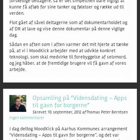
forskellige deltagere, så er det simpelthen bare vigtigt at
kunne få afløb for sine tanker og følelser og række ud til
verden.
Flot gået af såvel deltagerne som af dokumentarholdet og
af DR at lave og vise denne dokumentar på denne vigtige
dag.
Sådan en aften som i aften varmer det mit hjerte at tænke
på, at vi i MoodKick arbejder med at udvikle konkret
teknologi, som skal medvirke til forebyggelse af selvmord,
og jeg håber, at de fremtidige brugere vil få gavn af vores
arbejde.
Opsamling på “Vidensdating – Apps
til gavn for borgerne”
Skrevet:
10. september, 2012
af
Thomas Peter Berntsen
Ingen kommentarer
I dag deltog MoodKick på Aarhus Kommunes arrangement
“Vidensdating – Apps til gavn for borgerne”, og det var