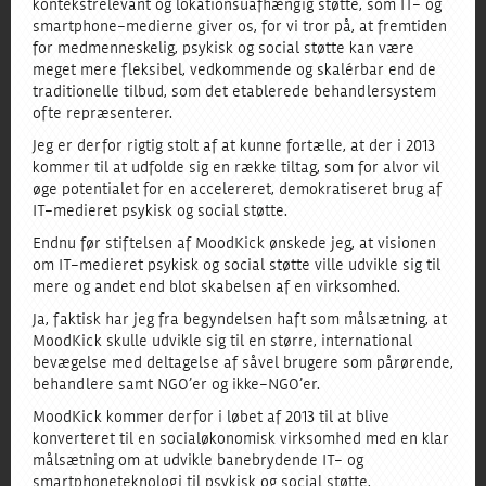
kontekstrelevant og lokationsuafhængig støtte, som IT- og
smartphone-medierne giver os, for vi tror på, at fremtiden
for medmenneskelig, psykisk og social støtte kan være
meget mere fleksibel, vedkommende og skalérbar end de
traditionelle tilbud, som det etablerede behandlersystem
ofte repræsenterer.
Jeg er derfor rigtig stolt af at kunne fortælle, at der i 2013
kommer til at udfolde sig en række tiltag, som for alvor vil
øge potentialet for en accelereret, demokratiseret brug af
IT-medieret psykisk og social støtte.
Endnu før stiftelsen af MoodKick ønskede jeg, at visionen
om IT-medieret psykisk og social støtte ville udvikle sig til
mere og andet end blot skabelsen af en virksomhed.
Ja, faktisk har jeg fra begyndelsen haft som målsætning, at
MoodKick skulle udvikle sig til en større, international
bevægelse med deltagelse af såvel brugere som pårørende,
behandlere samt NGO’er og ikke-NGO’er.
MoodKick kommer derfor i løbet af 2013 til at blive
konverteret til en socialøkonomisk virksomhed med en klar
målsætning om at udvikle banebrydende IT- og
smartphoneteknologi til psykisk og social støtte.